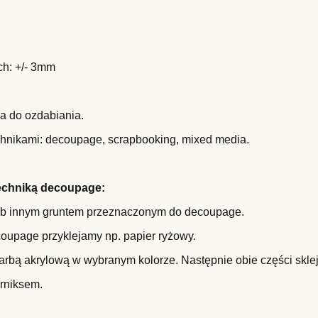
h: +/- 3mm
a do ozdabiania.
hnikami: decoupage, scrapbooking, mixed media.
techniką decoupage:
lub innym gruntem przeznaczonym do decoupage.
coupage przyklejamy np. papier ryżowy.
farbą akrylową w wybranym kolorze. Następnie obie części skle
rniksem.