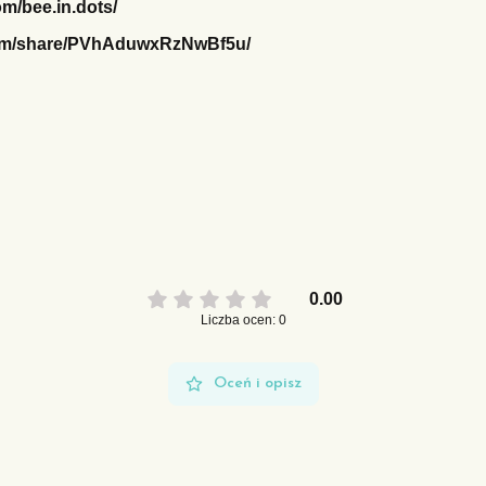
m/bee.in.dots/
com/share/PVhAduwxRzNwBf5u/
0.00
Liczba ocen: 0
Oceń i opisz