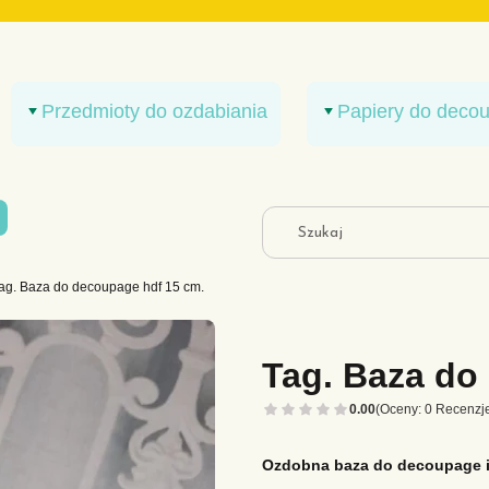
Przedmioty do ozdabiania
Papiery do deco
y w koszyku: 0. Zobacz szczegóły
k
ag. Baza do decoupage hdf 15 cm.
Tag. Baza do
0.00
(Oceny: 0 Recenzje
Ozdobna baza do decoupage i