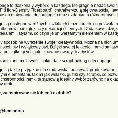
ge to doskonały wybór dla każdego, kto pragnie nadać swoim 
 (High-Density Fiberboard), charakteryzują się trwałością i ła
 się do malowania, decoupage'u oraz ozdabiania różnorodnymi 
e są dostępne w różnych kształtach i rozmiarach, co pozwala
albumów, pamiątek, czy dekoracji ściennych. Dodatkowo, dzięki 
riałami i stylami, co czyni je uniwersalnym elementem w każd
 sposób na wyrażenie swojej kreatywności. Można na nich umi
 osobisty i wyjątkowy styl. Dzięki swojej lekkości, ramki są ła
a początkujących, jak i zaawansowanych artystów.
raniczone możliwości, jakie daje scrapbooking i decoupage!
ge są także przyjazne dla środowiska, ponieważ produkowane 
nymi elementami, takimi jak wstążki, guziki czy scrapki, co poz
chstronności, ramki te stanowią idealny wybór zarówno na okazj
y urok.
 zainspirować się lub coś ozdobić?
/@beeindots