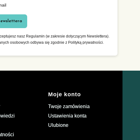
mail
newslettera
kceptujesz nasz Regulamin (w zakresie dotyczącym Newslettera).
anych osobowych odbywa się zgodnie z Polityką prywatności.
Moje konto
?
Twoje zamówienia
owiedzi
Ustawienia konta
Ulubione
atności