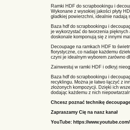
Ramki HDF do scrapbookingu i decoupa
Wykonane z wysokiej jakości płyty HDF
gładkiej powierzchni, idealnie nadają
Baza hdf do scrapbookingu i decoupag
je wykorzystać do tworzenia pięknych 
doskonale komponują się z innymi mate
Decoupage na ramkach HDF to świetny
florystyczne, co nadaje każdemu dziełu
czyni je idealnym wyborem zarówno dl
Zainwestuj w ramki HDF i odkryj nieog
Baza hdf do scrapbookingu i decoupa
recyklingu. Można je łatwo łączyć z in
złożonych kompozycji. Dzięki ich wsze
dodając każdemu z nich niepowtarzaln
Chcesz poznać technikę decoupage,
Zapraszamy Cię na nasz kanał
YouTube:
https://www.youtube.com