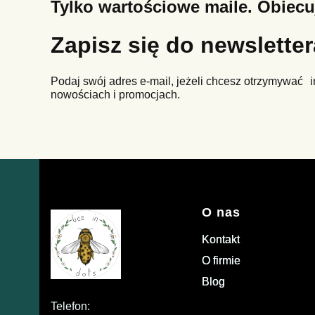
Tylko wartościowe maile. Obiec
Zapisz się do newslette
Podaj swój adres e-mail, jeżeli chcesz otrzymywać i
nowościach i promocjach.
Linki w stopce
O nas
Kontakt
O firmie
Blog
Telefon: