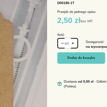
D00186-1T
Przejdź do pełnego opisu
Cena
2,50 zł
bez VAT
Ilość
Dostępność:
szt.
na wyczerpa
Dodaj do koszyka
Dostawa
od 0,00 zł
- Odbiór
(Polska)