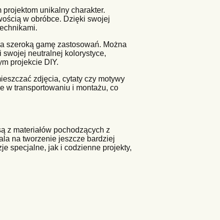
projektom unikalny charakter.
twością w obróbce. Dzięki swojej
technikami.
 na szeroką gamę zastosowań. Można
swojej neutralnej kolorystyce,
ym projekcie DIY.
eszczać zdjęcia, cytaty czy motywy
twe w transportowaniu i montażu, co
są z materiałów pochodzących z
wala na tworzenie jeszcze bardziej
e specjalne, jak i codzienne projekty,