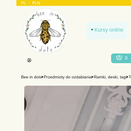
PL
PLN
Kursy online
Produkt
Koszy
Zaloguj się
Bee in dots
Przedmioty do ozdabiania
Ramki, deski, tagi
T