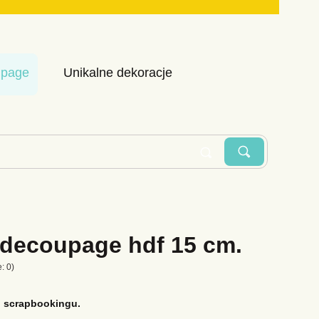
upage
Unikalne dekoracje
Szukaj
Wyczyść
 decoupage hdf 15 cm.
: 0)
 scrapbookingu.