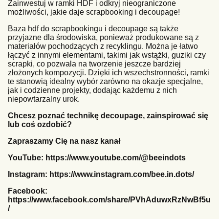
Zainwestuj w ramki HDF i odkryj nieograniczone
możliwości, jakie daje scrapbooking i decoupage!
Baza hdf do scrapbookingu i decoupage są także
przyjazne dla środowiska, ponieważ produkowane są z
materiałów pochodzących z recyklingu. Można je łatwo
łączyć z innymi elementami, takimi jak wstążki, guziki czy
scrapki, co pozwala na tworzenie jeszcze bardziej
złożonych kompozycji. Dzięki ich wszechstronności, ramki
te stanowią idealny wybór zarówno na okazje specjalne,
jak i codzienne projekty, dodając każdemu z nich
niepowtarzalny urok.
Chcesz poznać technikę decoupage, zainspirować się
lub coś ozdobić?
Zapraszamy Cię na nasz kanał
YouTube:
https://www.youtube.com/@beeindots
Instagram:
https://www.instagram.com/bee.in.dots/
Facebook:
https://www.facebook.com/share/PVhAduwxRzNwBf5u
/