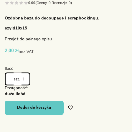
0.00
(Oceny: 0 Recenzje: 0)
Ozdobna baza do decoupage i scrapbookingu.
szyld10x15
Przejdź do pełnego opisu
Cena
2,00 zł
bez VAT
Ilość
szt.
Dostępność:
duża ilość
Dodaj do koszyka