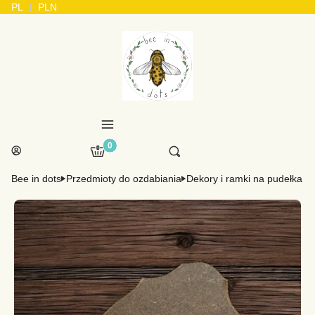
PL
PLN
Menu
Produkty w koszyku: 0. Zobacz szczegóły
Otwórz wyszukiwarkę
Koszyk
Szukaj
Zaloguj się
Bee in dots
Przedmioty do ozdabiania
Dekory i ramki na pudełka