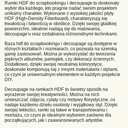
Ramki HDF do scrapbookingu i decoupage to doskonały
wybór dla każdego, kto pragnie nadać swoim projektom
unikalny charakter. Wykonane z wysokiej jakości płyty
HDF (High-Density Fiberboard), charakteryzują się
trwałością i łatwością w obróbce. Dzięki swojej gładkiej
powierzchni, idealnie nadają się do malowania,
decoupage'u oraz ozdabiania różnorodnymi technikami.
Baza hdf do scrapbookingu i decoupage są dostępne w
różnych kształtach i rozmiarach, co pozwala na szeroką
gamę zastosowań. Można je wykorzystać do tworzenia
pięknych albumów, pamiątek, czy dekoracji ściennych.
Dodatkowo, dzięki swojej neutralnej kolorystyce,
doskonale komponują się z innymi materiałami i stylami,
co czyni je uniwersalnym elementem w każdym projekcie
DIY.
Decoupage na ramkach HDF to świetny sposób na
wyrażenie swojej kreatywności. Można na nich
umieszczać zdjęcia, cytaty czy motywy florystyczne, co
nadaje każdemu dziełu osobisty i wyjątkowy styl. Dzięki
swojej lekkości, ramki są łatwe w transportowaniu i
montażu, co czyni je idealnym wyborem zarówno dla
początkujących, jak i zaawansowanych artystów.