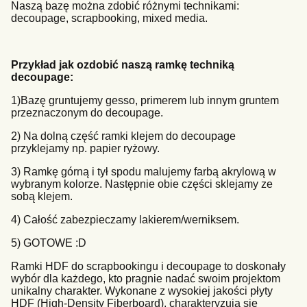
Naszą bazę można zdobić różnymi technikami:
decoupage, scrapbooking, mixed media.
Przykład jak ozdobić naszą ramkę techniką
decoupage:
1)Bazę gruntujemy gesso, primerem lub innym gruntem
przeznaczonym do decoupage.
2) Na dolną część ramki klejem do decoupage
przyklejamy np. papier ryżowy.
3) Ramkę górną i tył spodu malujemy farbą akrylową w
wybranym kolorze. Następnie obie części sklejamy ze
sobą klejem.
4) Całość zabezpieczamy lakierem/werniksem.
5) GOTOWE :D
Ramki HDF do scrapbookingu i decoupage to doskonały
wybór dla każdego, kto pragnie nadać swoim projektom
unikalny charakter. Wykonane z wysokiej jakości płyty
HDF (High-Density Fiberboard), charakteryzują się