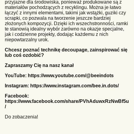
przyjazne dla środowiska, ponieważ produkowane są z
materiałów pochodzących z recyklingu. Można je łatwo
łączyć z innymi elementami, takimi jak wstążki, guziki czy
scrapki, co pozwala na tworzenie jeszcze bardziej
złożonych kompozycji. Dzięki ich wszechstronności, ramki
te stanowią idealny wybór zarówno na okazje specjalne,
jak i codzienne projekty, dodając każdemu z nich
niepowtarzalny urok.
Chcesz poznać technikę decoupage, zainspirować się
lub coś ozdobić?
Zapraszamy Cię na nasz kanał
YouTube:
https://www.youtube.com/@beeindots
Instagram:
https://www.instagram.com/bee.in.dots/
Facebook:
https://www.facebook.com/share/PVhAduwxRzNwBf5u
/
Do zobaczenia!