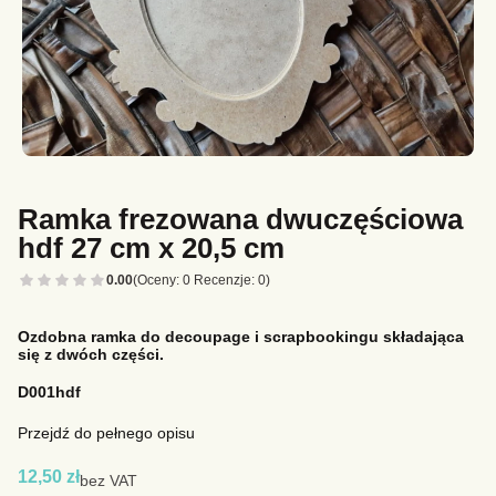
Ramka frezowana dwuczęściowa
hdf 27 cm x 20,5 cm
0.00
(Oceny: 0 Recenzje: 0)
Ozdobna ramka do decoupage i scrapbookingu składająca
się z dwóch części.
D001hdf
Przejdź do pełnego opisu
Cena
12,50 zł
bez VAT