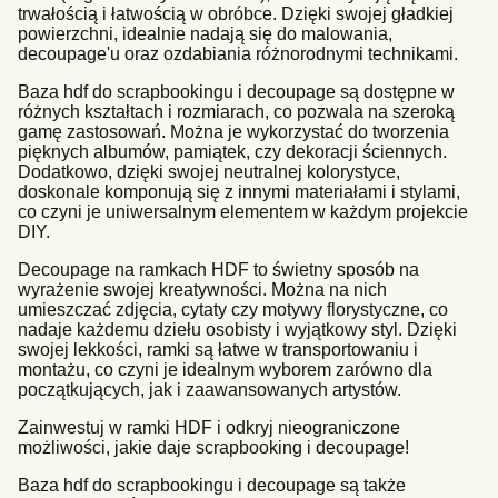
trwałością i łatwością w obróbce. Dzięki swojej gładkiej
powierzchni, idealnie nadają się do malowania,
decoupage'u oraz ozdabiania różnorodnymi technikami.
Baza hdf do scrapbookingu i decoupage są dostępne w
różnych kształtach i rozmiarach, co pozwala na szeroką
gamę zastosowań. Można je wykorzystać do tworzenia
pięknych albumów, pamiątek, czy dekoracji ściennych.
Dodatkowo, dzięki swojej neutralnej kolorystyce,
doskonale komponują się z innymi materiałami i stylami,
co czyni je uniwersalnym elementem w każdym projekcie
DIY.
Decoupage na ramkach HDF to świetny sposób na
wyrażenie swojej kreatywności. Można na nich
umieszczać zdjęcia, cytaty czy motywy florystyczne, co
nadaje każdemu dziełu osobisty i wyjątkowy styl. Dzięki
swojej lekkości, ramki są łatwe w transportowaniu i
montażu, co czyni je idealnym wyborem zarówno dla
początkujących, jak i zaawansowanych artystów.
Zainwestuj w ramki HDF i odkryj nieograniczone
możliwości, jakie daje scrapbooking i decoupage!
Baza hdf do scrapbookingu i decoupage są także