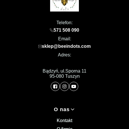
Telefon:
571 508 090
Email:
sklep@beeindots.com
Adres:
Bądzyń, ul.Sporna 11
95-080 Tuszyn
Linki w stopce
O nas
Kontakt