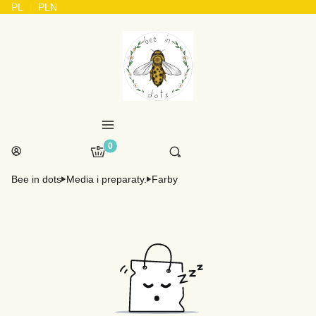
PL
PLN
Menu
Produkty w koszyku: 0. Zobacz szczegóły
Otwórz wyszukiwarkę
Koszyk
Szukaj
Zaloguj się
Bee in dots
Media i preparaty.
Farby