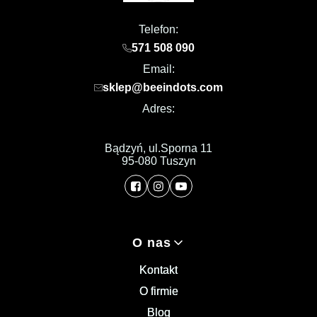
Telefon:
571 508 090
Email:
sklep@beeindots.com
Adres:
Bądzyń, ul.Sporna 11
95-080 Tuszyn
Linki w stopce
O nas
Kontakt
O firmie
Blog