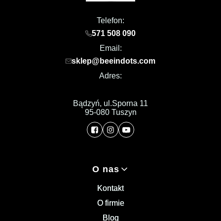
Telefon:
571 508 090
Email:
sklep@beeindots.com
Adres:
Bądzyń, ul.Sporna 11
95-080 Tuszyn
Linki w stopce
O nas
Kontakt
O firmie
Blog