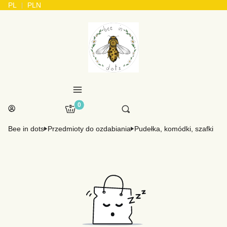
PL
PLN
Menu
Produkty w koszyku: 0. Zobacz szczegóły
Otwórz wyszukiwarkę
Koszyk
Szukaj
Zaloguj się
Bee in dots
Przedmioty do ozdabiania
Pudełka, komódki, szafki