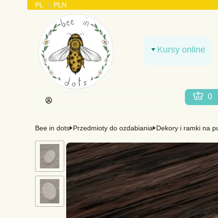
PL
PLN
Kursy online
Produkt
Koszy
Zaloguj się
Bee in dots
Przedmioty do ozdabiania
Dekory i ramki na p