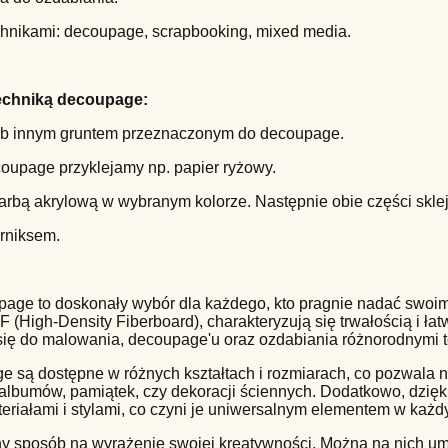
hnikami: decoupage, scrapbooking, mixed media.
techniką decoupage:
lub innym gruntem przeznaczonym do decoupage.
coupage przyklejamy np. papier ryżowy.
farbą akrylową w wybranym kolorze. Następnie obie części skle
rniksem.
ge to doskonały wybór dla każdego, kto pragnie nadać swoim 
 (High-Density Fiberboard), charakteryzują się trwałością i ła
 się do malowania, decoupage'u oraz ozdabiania różnorodnymi 
e są dostępne w różnych kształtach i rozmiarach, co pozwala
albumów, pamiątek, czy dekoracji ściennych. Dodatkowo, dzięki 
riałami i stylami, co czyni je uniwersalnym elementem w każd
 sposób na wyrażenie swojej kreatywności. Można na nich umi