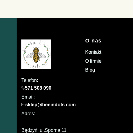
Linki w stopce
O nas
Kontakt
O firmie
Blog
Telefon:
571 508 090
Email:
sklep@beeindots.com
Adres:
Bądzyń, ul.Sporna 11