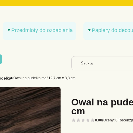
Przedmioty do ozdabiania
Papiery do deco
y w koszyku: 0. Zobacz szczegóły
k
udełka
Owal na pudełko mdf 12,7 cm x 8,8 cm
Owal na pude
cm
0.00
(Oceny: 0 Recenzje