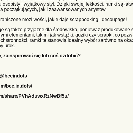
 osobisty i wyjątkowy styl. Dzięki swojej lekkości, ramki są ła
a początkujących, jak i zaawansowanych artystów.
raniczone możliwości, jakie daje scrapbooking i decoupage!
ge są także przyjazne dla środowiska, ponieważ produkowane 
nymi elementami, takimi jak wstążki, guziki czy scrapki, co poz
chstronności, ramki te stanowią idealny wybór zarówno na okazj
y urok.
 zainspirować się lub coś ozdobić?
/@beeindots
m/bee.in.dots/
com/share/PVhAduwxRzNwBf5u/