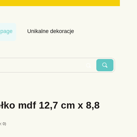
upage
Unikalne dekoracje
Szukaj
Wyczyść
łko mdf 12,7 cm x 8,8
: 0)