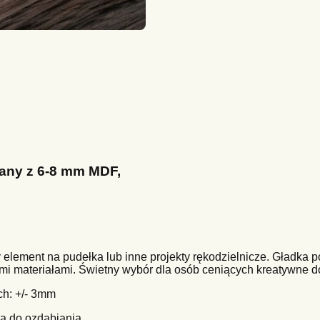
nany z 6-8 mm MDF,
y element na pudełka lub inne projekty rękodzielnicze. Gładka 
mi materiałami. Świetny wybór dla osób ceniących kreatywne do
h: +/- 3mm
a do ozdabiania.