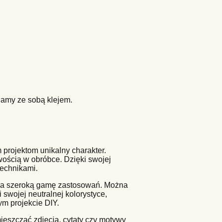
jamy ze sobą klejem.
projektom unikalny charakter.
twością w obróbce. Dzięki swojej
technikami.
 na szeroką gamę zastosowań. Można
swojej neutralnej kolorystyce,
ym projekcie DIY.
eszczać zdjęcia, cytaty czy motywy