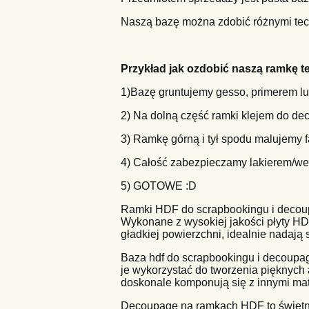
Naszą bazę można zdobić różnymi tec
Przykład jak ozdobić naszą ramkę 
1)Bazę gruntujemy gesso, primerem 
2) Na dolną część ramki klejem do de
3) Ramkę górną i tył spodu malujemy 
4) Całość zabezpieczamy lakierem/we
5) GOTOWE :D
Ramki HDF do scrapbookingu i decoupa
Wykonane z wysokiej jakości płyty HDF
gładkiej powierzchni, idealnie nadają
Baza hdf do scrapbookingu i decoupag
je wykorzystać do tworzenia pięknych 
doskonale komponują się z innymi mate
Decoupage na ramkach HDF to świetny