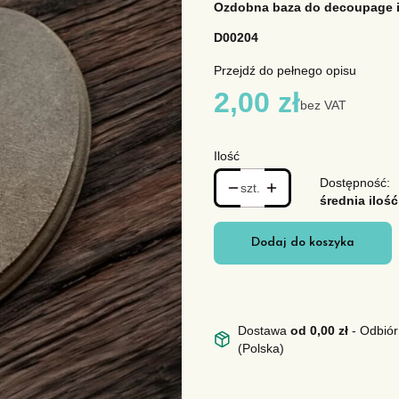
Ozdobna baza do decoupage i
D00204
Przejdź do pełnego opisu
Cena
2,00 zł
bez VAT
Ilość
Dostępność:
szt.
średnia ilość
Dodaj do koszyka
Dostawa
od 0,00 zł
- Odbiór
(Polska)