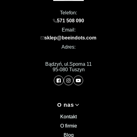
Telefon:
571 508 090
Email:
sklep@beeindots.com
Adres:
Bądzyń, ul.Sporna 11
95-080 Tuszyn
Linki w stopce
O nas
Kontakt
O firmie
Blog