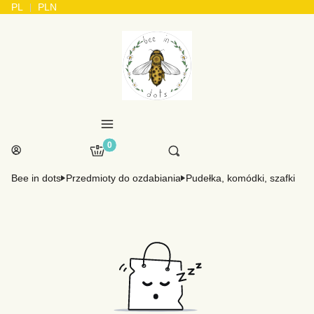
PL
PLN
Menu
Produkty w koszyku: 0. Zobacz szczegóły
Otwórz wyszukiwarkę
Koszyk
Szukaj
Zaloguj się
Bee in dots
Przedmioty do ozdabiania
Pudełka, komódki, szafki